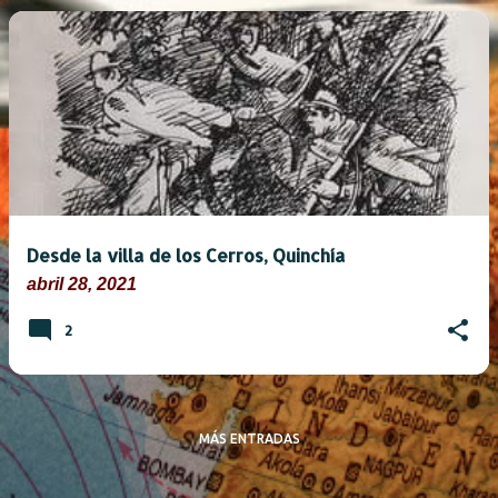
E
n
t
r
a
d
a
Desde la villa de los Cerros, Quinchía
s
abril 28, 2021
2
MÁS ENTRADAS